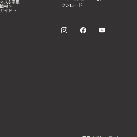
ネス&温泉
ウンロード
情報 >
ガイド >