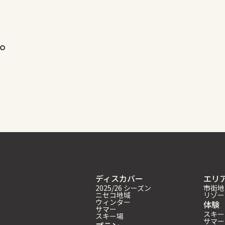
。
ディスカバー
エリ
2025/26 シーズン
市街地
ニセコ地域
リゾー
ウィンター
体験
サマー
スキー
スキー場
サマー