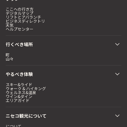
ここへの行き方
デジタルマップ
リフトとアバランチ
ビジネスディレクトリ
天気
ヘルプセンター
行くべき場所
町
山々
やるべき体験
スキー&ライド
ウォーク & ハイキング
ウェルネス&温泉
ワイン&ダイン
エリアガイド
ニセコ観光について
について