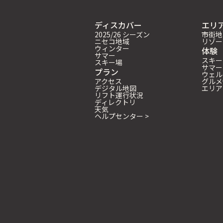
ディスカバー
エリ
2025/26 シーズン
市街地
ニセコ地域
リゾー
ウィンター
体験
サマー
スキー
スキー場
サマー
プラン
ウェル
アクセス
グルメ
デジタル地図
エリア
リフト運行状況
ディレクトリ
天気
ヘルプセンター >