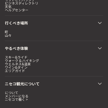
ビジネスディレクトリ
天気
ヘルプセンター
行くべき場所
町
山々
やるべき体験
スキー&ライド
ウォーク & ハイキング
ウェルネス&温泉
ワイン&ダイン
エリアガイド
ニセコ観光について
について
メンバーになる
ニセコで働く >