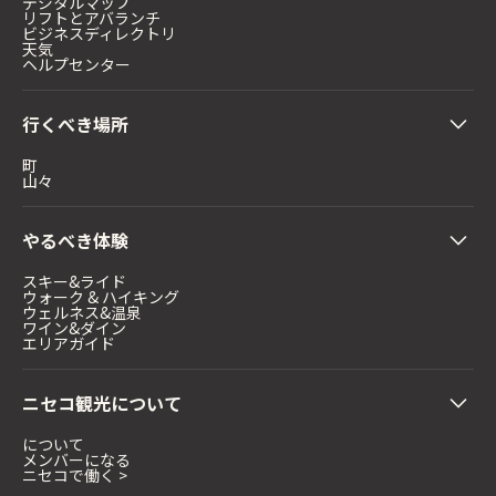
デジタルマップ
リフトとアバランチ
ビジネスディレクトリ
天気
ヘルプセンター
行くべき場所
町
山々
やるべき体験
スキー&ライド
ウォーク & ハイキング
ウェルネス&温泉
ワイン&ダイン
エリアガイド
ニセコ観光について
について
メンバーになる
ニセコで働く >