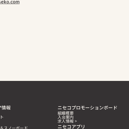
seko.com
ア情報
ニセコプロモーションボード
組織概要
ト
入会案内
求人情報 >
ニセコアプリ
＆スノーボード