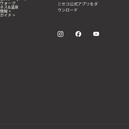
ウォーク
ニセコ公式アプリをダ
ネス&温泉
ウンロード
情報 >
ガイド >