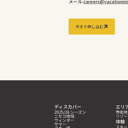
メール:
careers@vacationni
今すぐ申し込む
ディスカバー
エリ
2025/26 シーズン
市街地
ニセコ地域
リゾー
ウィンター
体験
サマー
スキー