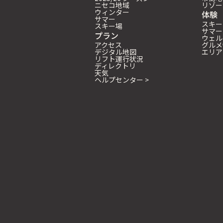
ニセコ地域
リゾー
ウィンター
体験
サマー
スキー
スキー場
サマー
プラン
ウェル
アクセス
グルメ
デジタル地図
エリア
リフト運行状況
ディレクトリ
天気
ヘルプセンター >