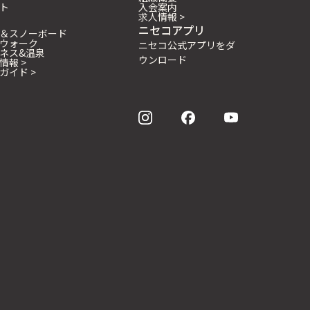
ト
入会案内
求人情報 >
ニセコアプリ
＆スノーボード
ウォーク
ニセコ公式アプリをダ
ネス&温泉
ウンロード
情報 >
ガイド >