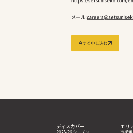
https://setsuniseko.com/en
メール:
careers@setsunise
今すぐ申し込む
ディスカバー
エリ
2025/26 シーズン
市街地