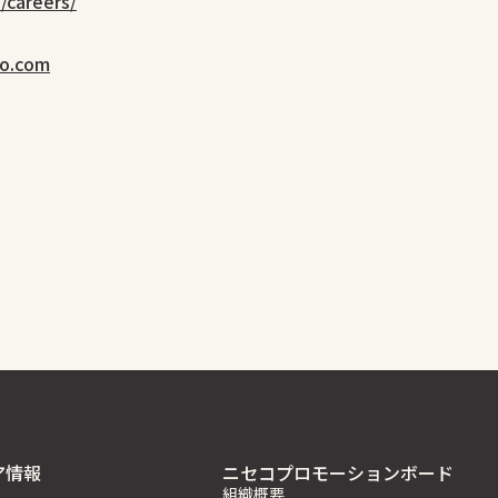
/careers/
ko.com
ア情報
ニセコプロモーションボード
組織概要