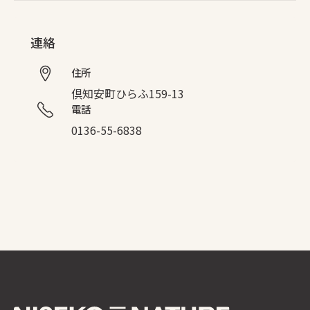
連絡
住所
倶知安町ひらふ159-13
電話
0136-55-6838