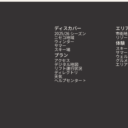
ディスカバー
エリ
2025/26 シーズン
市街地
ニセコ地域
リゾー
ウィンター
体験
サマー
スキー
スキー場
サマー
プラン
ウェル
アクセス
グルメ
デジタル地図
エリア
リフト運行状況
ディレクトリ
天気
ヘルプセンター >