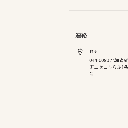
連絡
住所
044-0080 北海
町ニセコひらふ1条
号