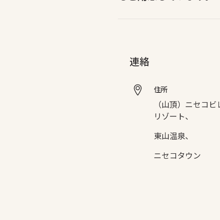
連絡
住所
（山頂）ニセコビ
リゾート、
東山温泉、
ニセコタウン