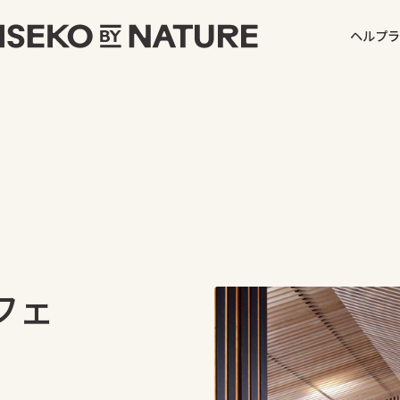
ヘルプ
ラ
フェ