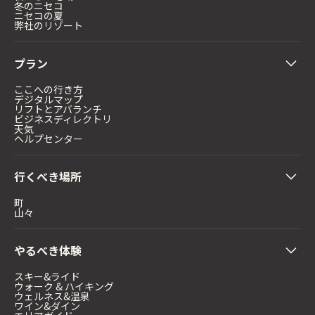
冬のニセコ
ニセコの夏
弊社のリゾート
プラン
ここへの行き方
デジタルマップ
リフトとアバランチ
ビジネスディレクトリ
天気
ヘルプセンター
行くべき場所
町
山々
やるべき体験
スキー&ライド
ウォーク & ハイキング
ウェルネス&温泉
ワイン&ダイン