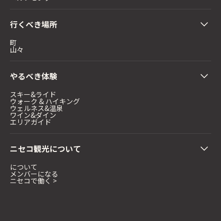
行くべき場所
町
山々
やるべき体験
スキー&ライド
ウォーク & ハイキング
ウェルネス&温泉
ワイン&ダイン
エリアガイド
ニセコ観光について
について
メンバーになる
ニセコで働く >