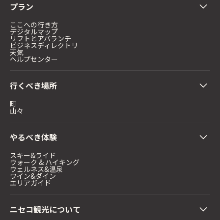
プラン
ここへの行き方
デジタルマップ
リフトとアバランチ
ビジネスディレクトリ
天気
ヘルプセンター
行くべき場所
町
山々
やるべき体験
スキー&ライド
ウォーク & ハイキング
ウェルネス&温泉
ワイン&ダイン
エリアガイド
ニセコ観光について