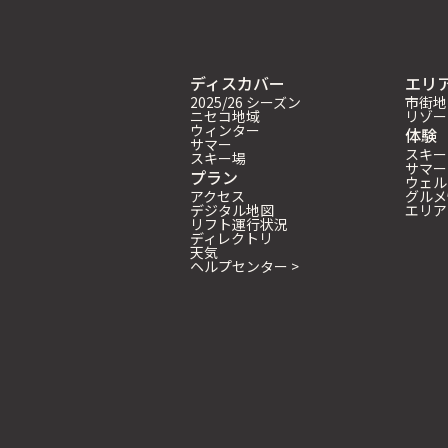
ディスカバー
エリ
2025/26 シーズン
市街地
ニセコ地域
リゾー
ウィンター
体験
サマー
スキー
スキー場
サマー
プラン
ウェル
アクセス
グルメ
デジタル地図
エリア
リフト運行状況
ディレクトリ
天気
ヘルプセンター >