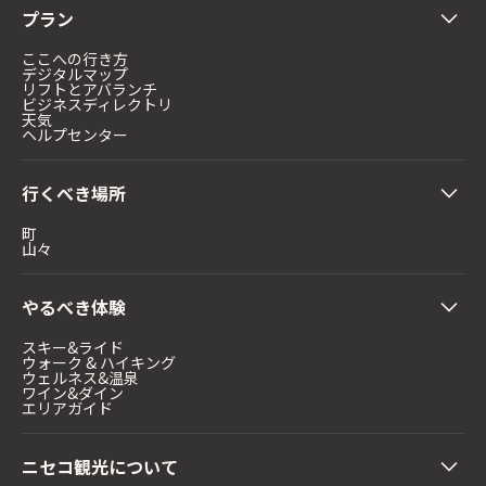
プラン
ここへの行き方
デジタルマップ
リフトとアバランチ
ビジネスディレクトリ
天気
ヘルプセンター
行くべき場所
町
山々
やるべき体験
スキー&ライド
ウォーク & ハイキング
ウェルネス&温泉
ワイン&ダイン
エリアガイド
ニセコ観光について