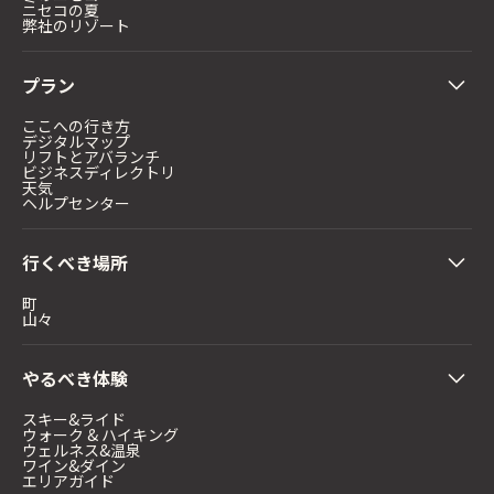
ニセコの夏
弊社のリゾート
プラン
ここへの行き方
デジタルマップ
リフトとアバランチ
ビジネスディレクトリ
天気
ヘルプセンター
行くべき場所
町
山々
やるべき体験
スキー&ライド
ウォーク & ハイキング
ウェルネス&温泉
ワイン&ダイン
エリアガイド