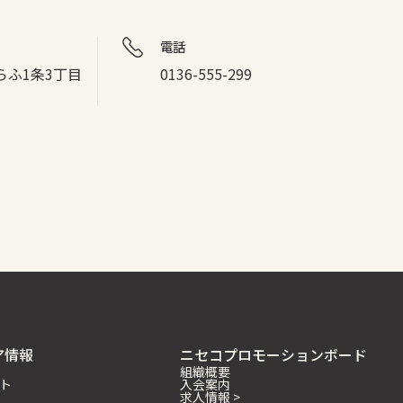
電話
らふ1条3丁目
0136-555-299
ア情報
ニセコプロモーションボード
組織概要
ト
入会案内
求人情報 >