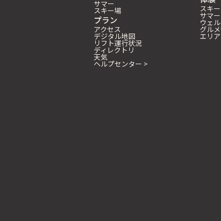
サマー
スキー
スキー場
サマー
プラン
ウェル
アクセス
グルメ
デジタル地図
エリア
リフト運行状況
ディレクトリ
天気
ヘルプセンター >