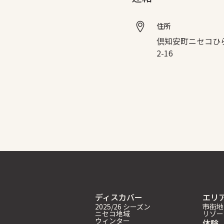
住所
倶知安町ニセコひ
2-16
ディスカバー
エリ
2025/26 シーズン
市街地
ニセコ地域
リゾー
ウィンター
体験