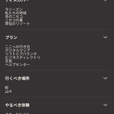
今シーズン
私たちの地域
冬のニセコ
ニセコの夏
弊社のリゾート
プラン
ここへの行き方
デジタルマップ
リフトとアバランチ
ビジネスディレクトリ
天気
ヘルプセンター
行くべき場所
町
山々
やるべき体験