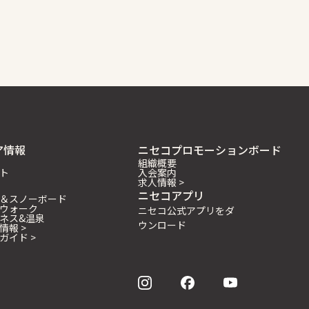
ア情報
ニセコプロモーションボード
組織概要
ト
入会案内
求人情報 >
ニセコアプリ
＆スノーボード
ウォーク
ニセコ公式アプリをダ
ネス&温泉
ウンロード
情報 >
ガイド >