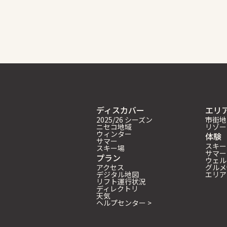
ディスカバー
エリ
2025/26 シーズン
市街地
ニセコ地域
リゾー
ウィンター
体験
サマー
スキー
スキー場
サマー
プラン
ウェル
アクセス
グルメ
デジタル地図
エリア
リフト運行状況
ディレクトリ
天気
ヘルプセンター >