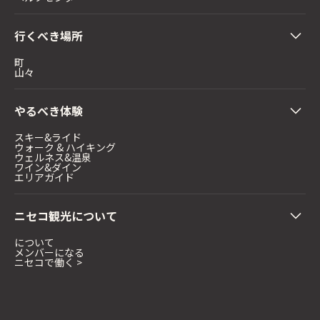
行くべき場所
町
山々
やるべき体験
スキー&ライド
ウォーク & ハイキング
ウェルネス&温泉
ワイン&ダイン
エリアガイド
ニセコ観光について
について
メンバーになる
ニセコで働く >